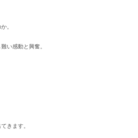
のか。
し難い感動と興奮。
、
、
出てきます。