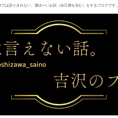
Xでは語りきれない、濃ゆーいお話（自己満を含む）をするブログです