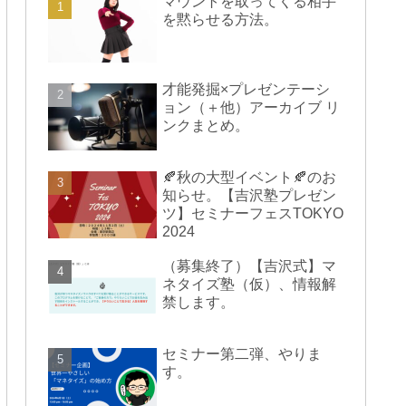
マウントを取ってくる相手
を黙らせる方法。
才能発掘×プレゼンテーシ
ョン（＋他）アーカイブ リ
ンクまとめ。
🍂秋の大型イベント🍂のお
知らせ。【吉沢塾プレゼン
ツ】セミナーフェスTOKYO
2024
（募集終了）【吉沢式】マ
ネタイズ塾（仮）、情報解
禁します。
セミナー第二弾、やりま
す。