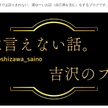
Xでは語りきれない、濃ゆーいお話（自己満を含む）をするブログです