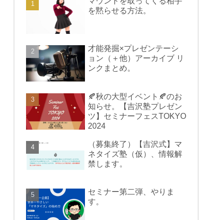
マウントを取ってくる相手
を黙らせる方法。
才能発掘×プレゼンテーシ
ョン（＋他）アーカイブ リ
ンクまとめ。
🍂秋の大型イベント🍂のお
知らせ。【吉沢塾プレゼン
ツ】セミナーフェスTOKYO
2024
（募集終了）【吉沢式】マ
ネタイズ塾（仮）、情報解
禁します。
セミナー第二弾、やりま
す。