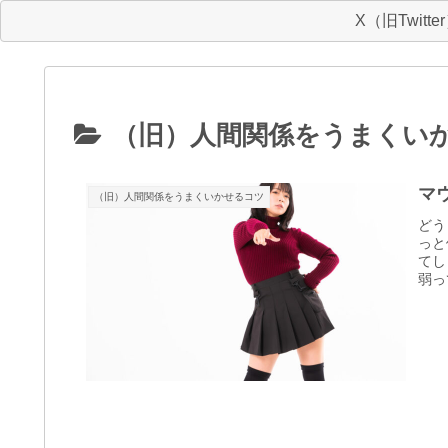
X（旧Twitte
（旧）人間関係をうまくい
マ
（旧）人間関係をうまくいかせるコツ
どう
っと
てし
弱っ