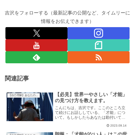
吉沢をフォローする（最新記事の公開など、タイムリーに
情報をお伝えできます）
関連記事
【必見】世界一やさしい「才能」
【自己理解】あなたの才能を見つけよう
の見つけ方を教えます。
こんにちは、吉沢です。ここのところ立
て続けにお話ししている、「才能」につ
いて。もしかしたらあなたは勘付いてい
るかもしれませんが、今後、僕のブログ
2023.09.14
は「才能」に特化した内容にしていくつ
もりです。「才能」とばかり言ってます
朗報：「才能がない人」はこの世