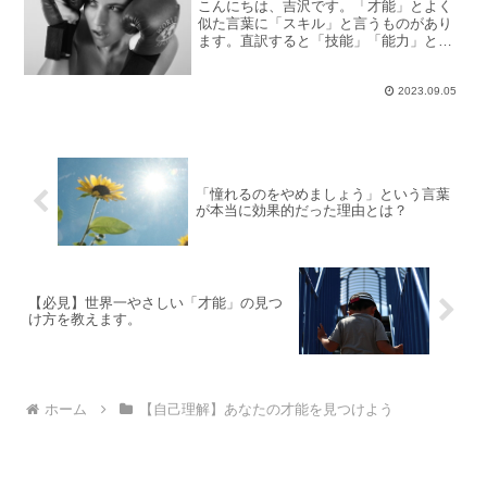
こんにちは、吉沢です。「才能」とよく
似た言葉に「スキル」と言うものがあり
ます。直訳すると「技能」「能力」とい
う意味で、たしかに同じような意味合い
にも聞こえますね。イメージしやすいと
ころでいうと、資格だったりとか、仕事
2023.09.05
の経験を通じて得たワザだ...
「憧れるのをやめましょう」という言葉
が本当に効果的だった理由とは？
【必見】世界一やさしい「才能」の見つ
け方を教えます。
ホーム
【自己理解】あなたの才能を見つけよう