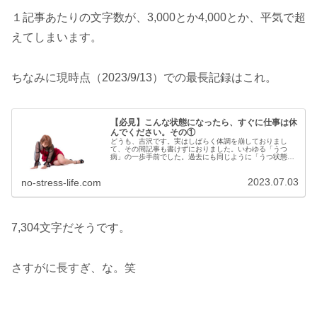
１記事あたりの文字数が、3,000とか4,000とか、平気で超
えてしまいます。
ちなみに現時点（2023/9/13）での最長記録はこれ。
【必見】こんな状態になったら、すぐに仕事は休
んでください。その①
どうも、吉沢です。実はしばらく体調を崩しておりまし
て、その間記事も書けずにおりました。いわゆる「うつ
病」の一歩手前でした。過去にも同じように「うつ状態」
と診断されたことがあり、その時の症状とよく似ている気
がしたので、かかりつけの心療内科に行...
2023.07.03
no-stress-life.com
7,304文字だそうです。
さすがに長すぎ、な。笑