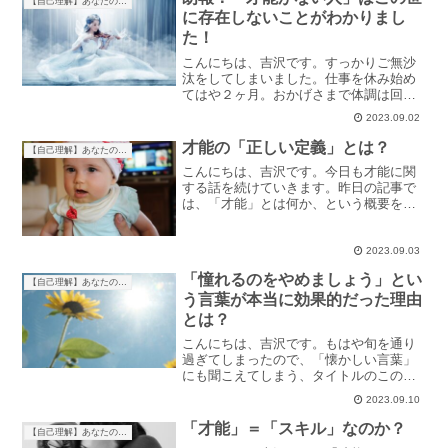
【自己理解】あなたの才能を見つけよう
が、「個性」という表現も...
に存在しないことがわかりまし
た！
こんにちは、吉沢です。すっかりご無沙
汰をしてしまいました。仕事を休み始め
てはや２ヶ月。おかげさまで体調は回復
し、昨日ついに復職を果たしました。休
2023.09.02
んでいる間、自分のことを強烈に振り返
ることにしたので、その間ブログもお休
才能の「正しい定義」とは？
【自己理解】あなたの才能を見つけよう
みをしておりました。今日...
こんにちは、吉沢です。今日も才能に関
する話を続けていきます。昨日の記事で
は、「才能」とは何か、という概要をお
話ししました。辞書によると、才能とは
「物事を巧みになしうる生まれつきの能
力」とのこと。もっと簡単に言うなら
2023.09.03
ば、「得意なこと」が「才能...
「憧れるのをやめましょう」とい
【自己理解】あなたの才能を見つけよう
う言葉が本当に効果的だった理由
とは？
こんにちは、吉沢です。もはや旬を通り
過ぎてしまったので、「懐かしい言葉」
にも聞こえてしまう、タイトルのこのフ
レーズ。ご存じ、才能の塊として何度も
2023.09.10
例に挙げさせてもらっている大谷翔平く
んの言葉です。知らない人のために念の
「才能」＝「スキル」なのか？
【自己理解】あなたの才能を見つけよう
ため。このフレーズは、W...