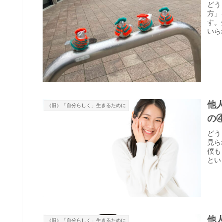
どう
方」
す。
いら
他
（旧）「自分らしく」生きるために
の
どう
見ら
僕も
とい
他
（旧）「自分らしく」生きるために