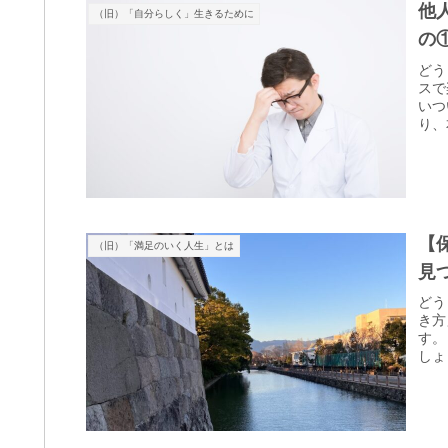
他
（旧）「自分らしく」生きるために
の
どう
スで
いつ
り、
【
（旧）「満足のいく人生」とは
見
どう
き方
す。
しょ