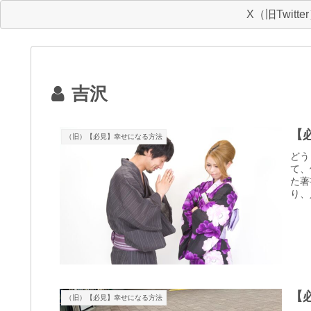
X（旧Twitte
吉沢
【
（旧）【必見】幸せになる方法
どう
て、
た著
り、
【
（旧）【必見】幸せになる方法