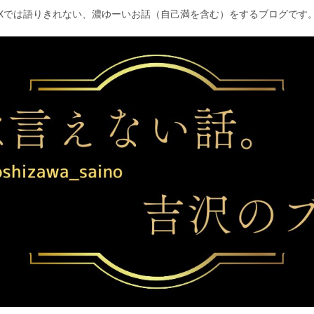
Xでは語りきれない、濃ゆーいお話（自己満を含む）をするブログです