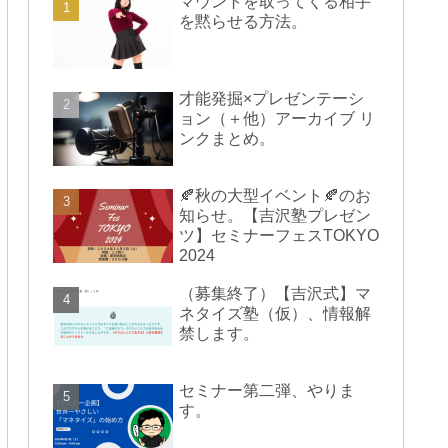
マウントを取ってくる相手
を黙らせる方法。
才能発掘×プレゼンテーシ
ョン（＋他）アーカイブ リ
ンクまとめ。
🍂秋の大型イベント🍂のお
知らせ。【吉沢塾プレゼン
ツ】セミナーフェスTOKYO
2024
（募集終了）【吉沢式】マ
ネタイズ塾（仮）、情報解
禁します。
セミナー第二弾、やりま
す。