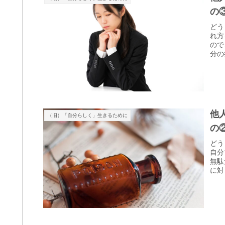
の
どう
れ方
ので
分の
他
（旧）「自分らしく」生きるために
の
どう
自分
無駄
に対