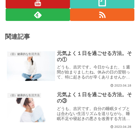
関連記事
元気よく１日を過ごせる方法。そ
（旧）健康的な生活方法
の①
どうも、吉沢です。今日からまた、１週
間が始まりましたね。休みの日の翌朝っ
て、特に起きるのが辛くありませんか？
僕は土日が休みの時は、１日はアクティ
2023.04.18
ブに過ごして、もう１日はメンテナンス
を含めてゆっくりしたい派なんですが、
元気よく１日を過ごせる方法。そ
（旧）健康的な生活方法
金曜日にはつい夜更かしし...
の③
どうも、吉沢です。自分の睡眠タイプと
は合わない生活リズムを送りながら、睡
眠不足や寝起きの悪さを改善する方法の
続きです。前回の記事では、ポイントの
2023.04.28
①、②として「週末に寝溜めをしない」
「昼寝をする」ということを紹介しまし
た。これらは比較的即効性...